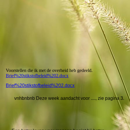
Voorstellen die ik met de overheid heb gedeeld.
Brief%20stikstofbeleid%202.docx
Brief%20stikstofbeleid%202.docx
vnhbnbnb Deze week aandacht voor ...., zie pagina 3.