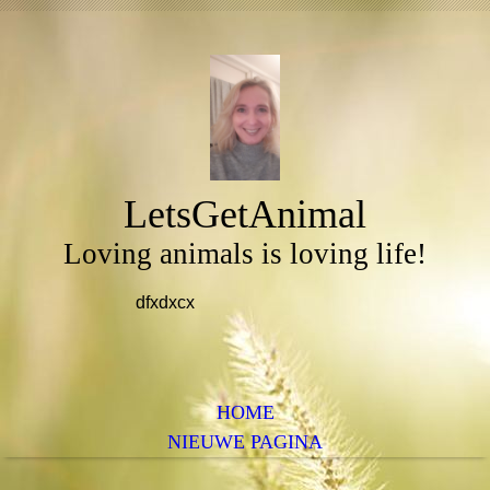
LetsGetAnimal
Loving animals is loving life!
dfxdxcx
HOME
NIEUWE PAGINA