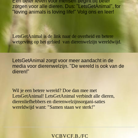
Een beter leven voor mensen begint bij beter
zorgen voor alle dieren. Dus: "LetsGetAnimal", for
"loving animals is loving life!" Volg ons en leer!
LetsGetAnimal is de link naar de overheid en betere
wetgeving op het gebied van dierenwelzijn wereldwijd.
LetsGetAnimal zorgt voor meer aandacht in de
media voor dierenwelzijn. "De wereld is ook van de
dieren!"
Wil je een betere wereld? Doe dan mee met
LetsGetAnimal! LetsGetAnimal verbindt alle dieren,
dierenliefhebbers en dierenwelzijnsorgani-saties
wereldwijd want: "Samen staan we sterk!"
VCBVCF.B,/FC